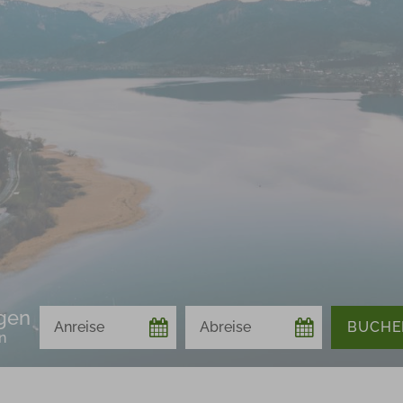
gen
Anreise
Abreise
Buchen
n