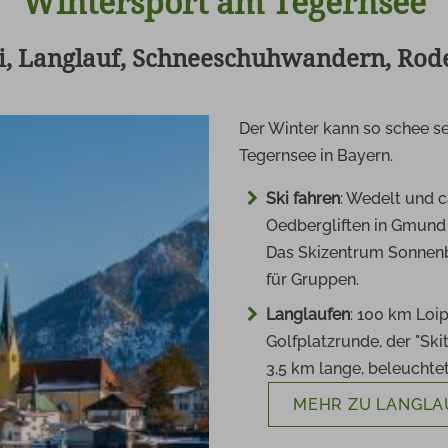
Wintersport am Tegernsee
i, Langlauf, Schneeschuhwandern, Rod
Der Winter kann so schee se
Tegernsee in Bayern.
Ski fahren
: Wedelt und c
Oedbergliften in Gmund 
Das Skizentrum Sonnenbi
für Gruppen.
Langlaufen
: 100 km Loi
Golfplatzrunde, der "Sk
3,5 km lange, beleuchte
MEHR ZU LANGLA