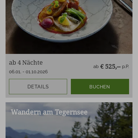
ab
4
Nächte
€ 525,--
ab
p.P.
06.01.
-
01.10.2026
DETAILS
BUCHEN
Wandern am Tegernsee