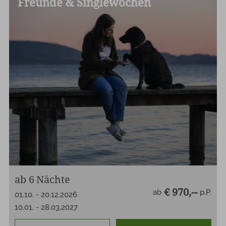
Freunde & Singlewochen
ab
6
Nächte
€ 970,--
ab
p.P.
01.10.
-
20.12.2026
10.01.
-
28.03.2027