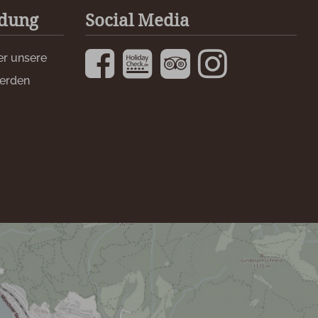
ldung
Social Media
er unsere
werden