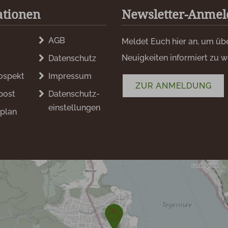
ationen
Newsletter-Anme
AGB
Meldet Euch hier an, um üb
Neuigkeiten informiert zu 
Datenschutz
ospekt
Impressum
ZUR ANMELDUNG
post
Datenschutz­
einstellungen
plan