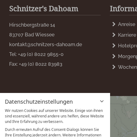
Schnitzer's Dahoam
Inform
Anreise
Hirschbergstraße 14
83707 Bad Wiessee
Karriere
kontakt@schnitzers-dahoam.de
Hotelpr
Tel:
+49 (0) 8022 9855-0
Morgen
Fax:
+49 (0) 8022 83983
Wochen
Datenschutzeinstellungen
Wir nutzen Cookies auf unserer Website. Einige von ihnen
sind essenziell, während andere uns helfen, diese Website
und Ihre Erfahrung zu verbessern.
Durch erneuten Aufruf des Consent-Dialogs können Sie
Ihre Einstellung jederzeit ändern. Weitere Informationen